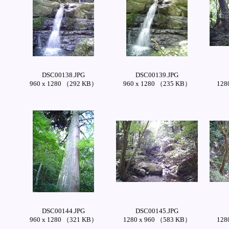
DSC00138.JPG
DSC00139.JPG
960 x 1280 （292 KB）
960 x 1280 （235 KB）
128
DSC00144.JPG
DSC00145.JPG
960 x 1280 （321 KB）
1280 x 960 （583 KB）
128