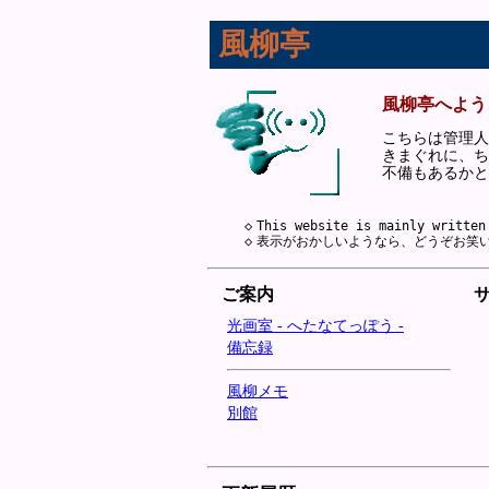
風柳亭
風柳亭へよう
こちらは管理人
きまぐれに、ち
不備もあるかと
◇
This website is mainly written
◇
表示がおかしいようなら、どうぞお笑
ご案内
光画室 - へたなてっぽう -
備忘録
風柳メモ
別館